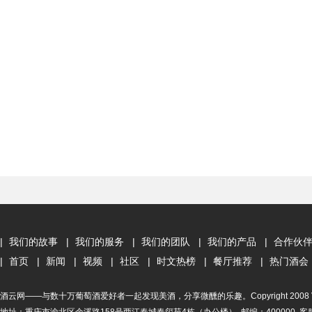
|
我们的故事
|
我们的服务
|
我们的团队
|
我们的产品
|
合作伙
|
首页
|
新闻
|
视频
|
社区
|
时文热榜
|
餐厅推荐
|
热门酒会
酒云网——与数十万葡萄酒爱好者一起发现美酒，分享微醺的乐趣。Copyright 2008 Vinehoo. A
地址：重庆市渝北区余溪路158号两江春城春玺苑4栋（办公楼） 邮编：400000 客服电话：4