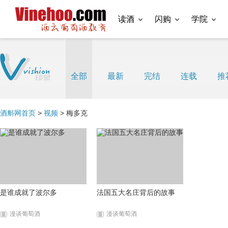
读酒
闪购
学院
全部
最新
完结
连载
推
酒斛网首页
>
视频
> 梅多克
是谁成就了波尔多
法国五大名庄背后的故事
漫谈葡萄酒
漫谈葡萄酒