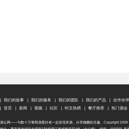
|
我们的故事
|
我们的服务
|
我们的团队
|
我们的产品
|
合作伙
|
首页
|
新闻
|
视频
|
社区
|
时文热榜
|
餐厅推荐
|
热门酒会
酒云网——与数十万葡萄酒爱好者一起发现美酒，分享微醺的乐趣。Copyright 2008 Vinehoo. A
地址：重庆市渝北区余溪路158号两江春城春玺苑4栋（办公楼） 邮编：400000 客服电话：4