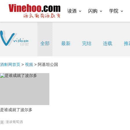
读酒
闪购
学院
全部
最新
完结
连载
推
酒斛网首页
>
视频
> 阿基坦公国
是谁成就了波尔多
漫谈葡萄酒