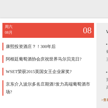
周六
08
08月
康熙投资酒庄？！300年后
阿根廷葡萄酒协会庆祝世界马尔贝克日?
WSET荣获2015英国女王企业家奖?
京东介入波尔多名庄期酒?发力高端葡萄酒市
场?
>查