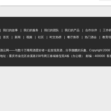
|
我们的故事
|
我们的服务
|
我们的团队
|
我们的产品
|
合作伙伴
|
工作
|
首页
|
新闻
|
视频
|
社区
|
时文热榜
|
餐厅推荐
|
热门酒会
|
教育
酒云网——与数十万葡萄酒爱好者一起发现美酒，分享微醺的乐趣。Copyright 2008 Vinehoo. A
地址：重庆市渝北区余溪路158号两江春城春玺苑4栋（办公楼） 邮编：400000 客服电话：4